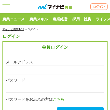
ログイン
農業ニュース
農業スキル
農業経営
採用・就農
ライフ
マイナビ農業TOP
> ログイン
ログイン
会員ログイン
メールアドレス
パスワード
パスワードをお忘れの方は
こちら