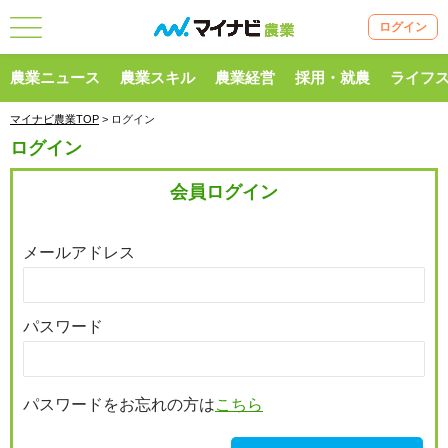
ログイン
農業ニュース
農業スキル
農業経営
採用・就農
ライフ
マイナビ農業TOP
> ログイン
ログイン
会員ログイン
メールアドレス
パスワード
パスワードをお忘れの方は
こちら