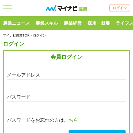
ログイン
農業ニュース
農業スキル
農業経営
採用・就農
ライフ
マイナビ農業TOP
> ログイン
ログイン
会員ログイン
メールアドレス
パスワード
パスワードをお忘れの方は
こちら