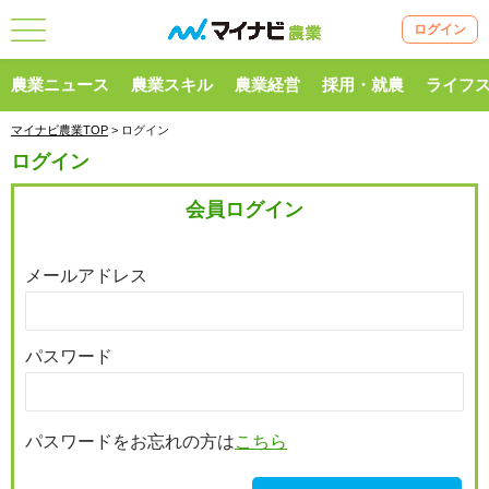
ログイン
農業ニュース
農業スキル
農業経営
採用・就農
ライフ
マイナビ農業TOP
> ログイン
ログイン
会員ログイン
メールアドレス
パスワード
パスワードをお忘れの方は
こちら