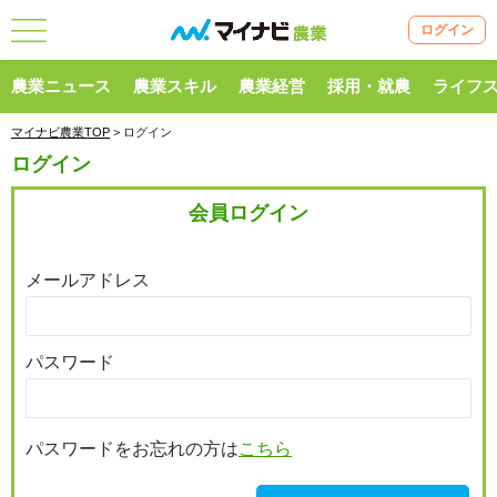
ログイン
農業ニュース
農業スキル
農業経営
採用・就農
ライフ
マイナビ農業TOP
> ログイン
ログイン
会員ログイン
メールアドレス
パスワード
パスワードをお忘れの方は
こちら