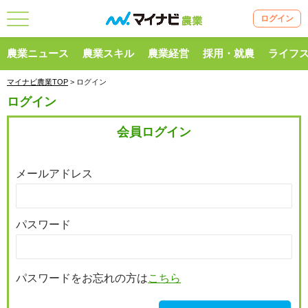
ログイン
農業ニュース
農業スキル
農業経営
採用・就農
ライフ
マイナビ農業TOP
> ログイン
ログイン
会員ログイン
メールアドレス
パスワード
パスワードをお忘れの方は
こちら