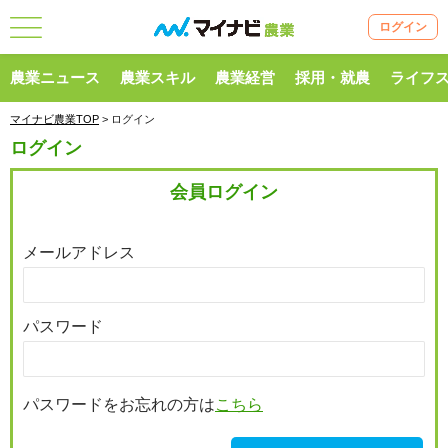
ログイン
農業ニュース
農業スキル
農業経営
採用・就農
ライフ
マイナビ農業TOP
> ログイン
ログイン
会員ログイン
メールアドレス
パスワード
パスワードをお忘れの方は
こちら