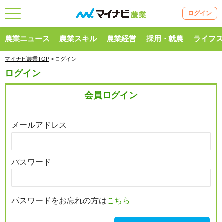
ログイン
農業ニュース
農業スキル
農業経営
採用・就農
ライフ
マイナビ農業TOP
> ログイン
ログイン
会員ログイン
メールアドレス
パスワード
パスワードをお忘れの方は
こちら