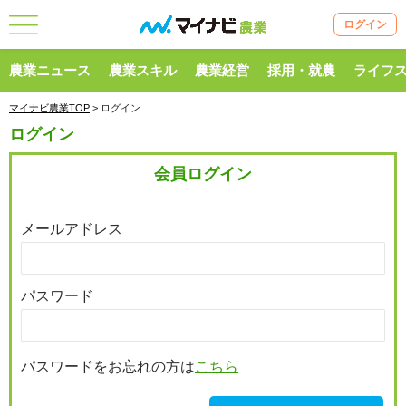
ログイン
農業ニュース
農業スキル
農業経営
採用・就農
ライフ
マイナビ農業TOP
> ログイン
ログイン
会員ログイン
メールアドレス
パスワード
パスワードをお忘れの方は
こちら