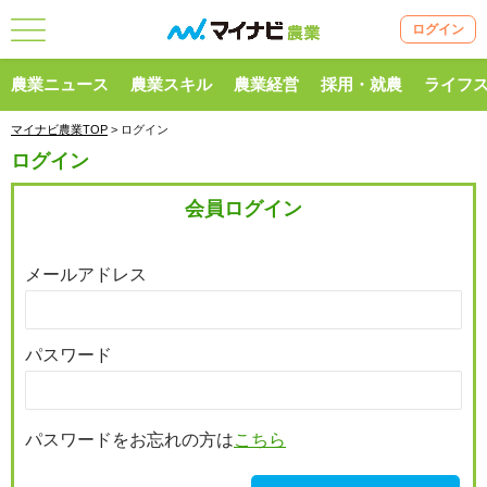
ログイン
農業ニュース
農業スキル
農業経営
採用・就農
ライフ
マイナビ農業TOP
> ログイン
ログイン
会員ログイン
メールアドレス
パスワード
パスワードをお忘れの方は
こちら