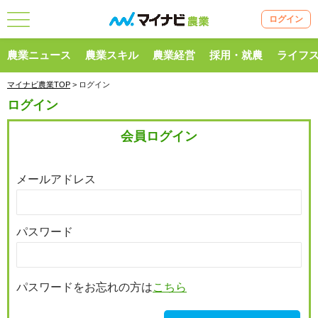
ログイン
農業ニュース
農業スキル
農業経営
採用・就農
ライフ
マイナビ農業TOP
> ログイン
ログイン
会員ログイン
メールアドレス
パスワード
パスワードをお忘れの方は
こちら