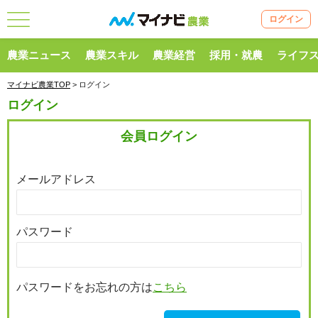
ログイン
農業ニュース
農業スキル
農業経営
採用・就農
ライフ
マイナビ農業TOP
> ログイン
ログイン
会員ログイン
メールアドレス
パスワード
パスワードをお忘れの方は
こちら