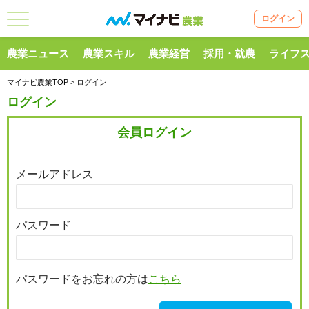
ログイン
農業ニュース
農業スキル
農業経営
採用・就農
ライフ
マイナビ農業TOP
> ログイン
ログイン
会員ログイン
メールアドレス
パスワード
パスワードをお忘れの方は
こちら