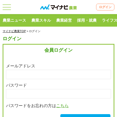
ログイン
農業ニュース
農業スキル
農業経営
採用・就農
ライフ
マイナビ農業TOP
> ログイン
ログイン
会員ログイン
メールアドレス
パスワード
パスワードをお忘れの方は
こちら