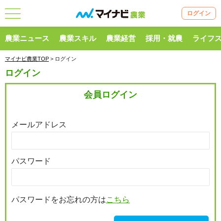
ログイン
農業ニュース
農業スキル
農業経営
採用・就農
ライフ
マイナビ農業TOP
> ログイン
ログイン
会員ログイン
メールアドレス
パスワード
パスワードをお忘れの方は
こちら