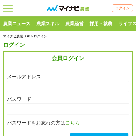
ログイン
農業ニュース
農業スキル
農業経営
採用・就農
ライフ
マイナビ農業TOP
> ログイン
ログイン
会員ログイン
メールアドレス
パスワード
パスワードをお忘れの方は
こちら