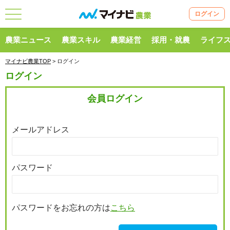
ログイン
農業ニュース
農業スキル
農業経営
採用・就農
ライフ
マイナビ農業TOP
> ログイン
ログイン
会員ログイン
メールアドレス
パスワード
パスワードをお忘れの方は
こちら