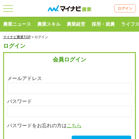
ログイン
農業ニュース
農業スキル
農業経営
採用・就農
ライフ
マイナビ農業TOP
> ログイン
ログイン
会員ログイン
メールアドレス
パスワード
パスワードをお忘れの方は
こちら