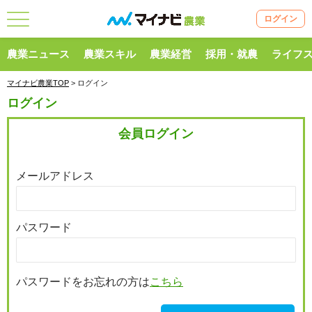
ログイン
農業ニュース
農業スキル
農業経営
採用・就農
ライフ
マイナビ農業TOP
> ログイン
ログイン
会員ログイン
メールアドレス
パスワード
パスワードをお忘れの方は
こちら