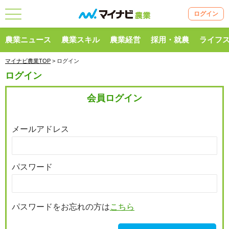
ログイン
農業ニュース
農業スキル
農業経営
採用・就農
ライフ
マイナビ農業TOP
> ログイン
ログイン
会員ログイン
メールアドレス
パスワード
パスワードをお忘れの方は
こちら