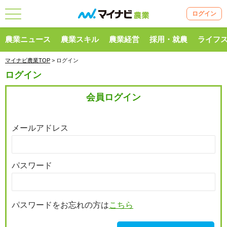
ログイン
農業ニュース
農業スキル
農業経営
採用・就農
ライフ
マイナビ農業TOP
> ログイン
ログイン
会員ログイン
メールアドレス
パスワード
パスワードをお忘れの方は
こちら