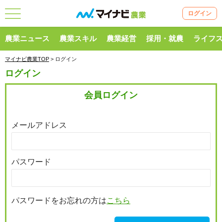
ログイン
農業ニュース
農業スキル
農業経営
採用・就農
ライフ
マイナビ農業TOP
> ログイン
ログイン
会員ログイン
メールアドレス
パスワード
パスワードをお忘れの方は
こちら