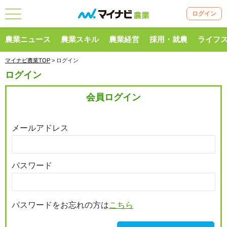
ログイン
農業ニュース
農業スキル
農業経営
採用・就農
ライフ
マイナビ農業TOP
> ログイン
ログイン
会員ログイン
メールアドレス
パスワード
パスワードをお忘れの方は
こちら