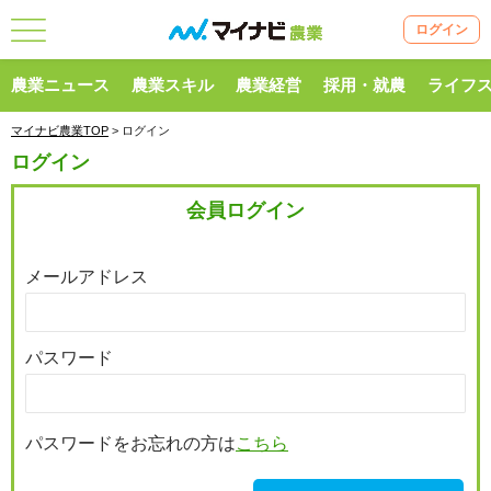
ログイン
農業ニュース
農業スキル
農業経営
採用・就農
ライフ
マイナビ農業TOP
> ログイン
ログイン
会員ログイン
メールアドレス
パスワード
パスワードをお忘れの方は
こちら