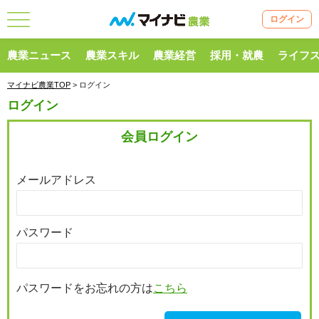
ログイン
農業ニュース
農業スキル
農業経営
採用・就農
ライフ
マイナビ農業TOP
> ログイン
ログイン
会員ログイン
メールアドレス
パスワード
パスワードをお忘れの方は
こちら