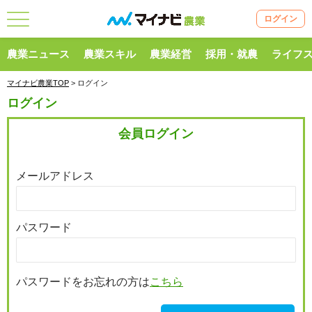
ログイン
農業ニュース
農業スキル
農業経営
採用・就農
ライフ
マイナビ農業TOP
> ログイン
ログイン
会員ログイン
メールアドレス
パスワード
パスワードをお忘れの方は
こちら