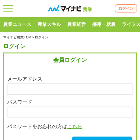
ログイン
農業ニュース
農業スキル
農業経営
採用・就農
ライフ
マイナビ農業TOP
> ログイン
ログイン
会員ログイン
メールアドレス
パスワード
パスワードをお忘れの方は
こちら