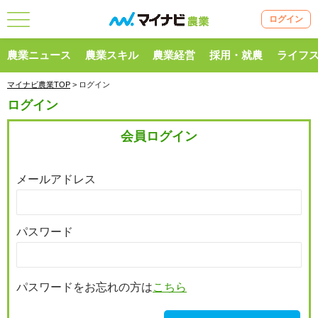
ログイン
農業ニュース
農業スキル
農業経営
採用・就農
ライフ
マイナビ農業TOP
> ログイン
ログイン
会員ログイン
メールアドレス
パスワード
パスワードをお忘れの方は
こちら