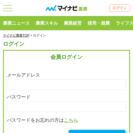
ログイン
農業ニュース
農業スキル
農業経営
採用・就農
ライフ
マイナビ農業TOP
> ログイン
ログイン
会員ログイン
メールアドレス
パスワード
パスワードをお忘れの方は
こちら