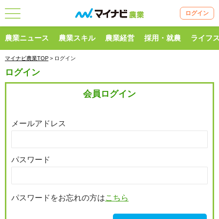
ログイン
農業ニュース
農業スキル
農業経営
採用・就農
ライフ
マイナビ農業TOP
> ログイン
ログイン
会員ログイン
メールアドレス
パスワード
パスワードをお忘れの方は
こちら