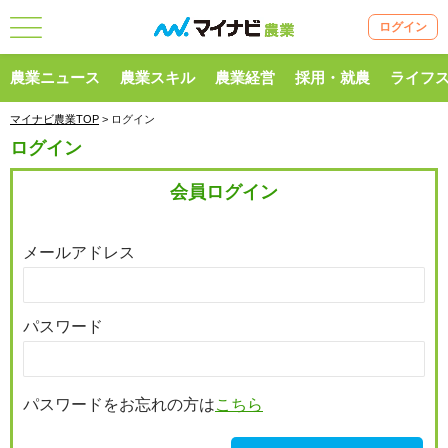
ログイン
農業ニュース
農業スキル
農業経営
採用・就農
ライフ
マイナビ農業TOP
> ログイン
ログイン
会員ログイン
メールアドレス
パスワード
パスワードをお忘れの方は
こちら