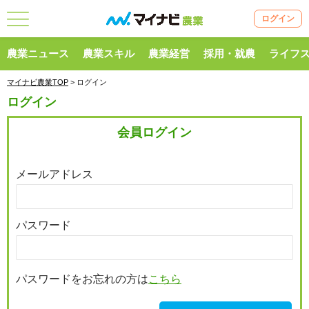
ログイン
農業ニュース
農業スキル
農業経営
採用・就農
ライフ
マイナビ農業TOP
> ログイン
ログイン
会員ログイン
メールアドレス
パスワード
パスワードをお忘れの方は
こちら