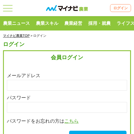
ログイン
農業ニュース
農業スキル
農業経営
採用・就農
ライフ
マイナビ農業TOP
> ログイン
ログイン
会員ログイン
メールアドレス
パスワード
パスワードをお忘れの方は
こちら