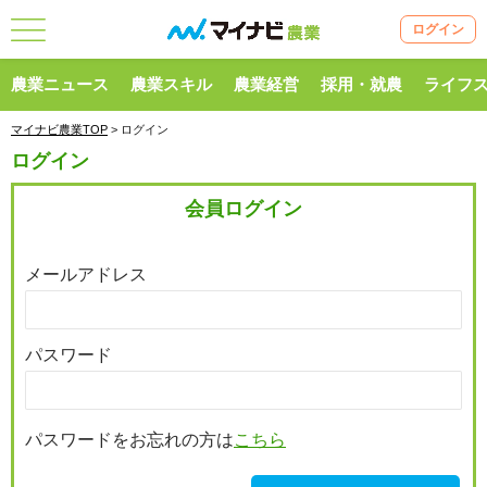
ログイン
農業ニュース
農業スキル
農業経営
採用・就農
ライフ
マイナビ農業TOP
> ログイン
ログイン
会員ログイン
メールアドレス
パスワード
パスワードをお忘れの方は
こちら