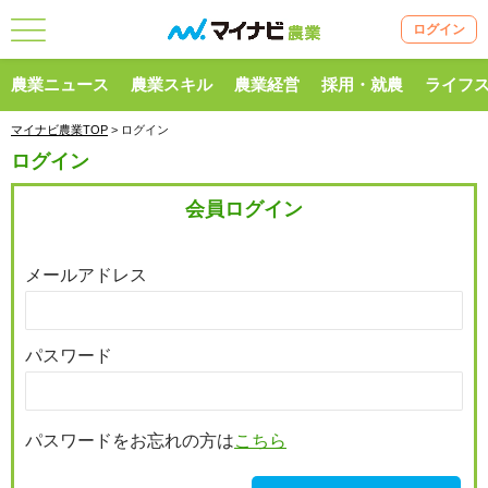
ログイン
農業ニュース
農業スキル
農業経営
採用・就農
ライフ
マイナビ農業TOP
> ログイン
ログイン
会員ログイン
メールアドレス
パスワード
パスワードをお忘れの方は
こちら