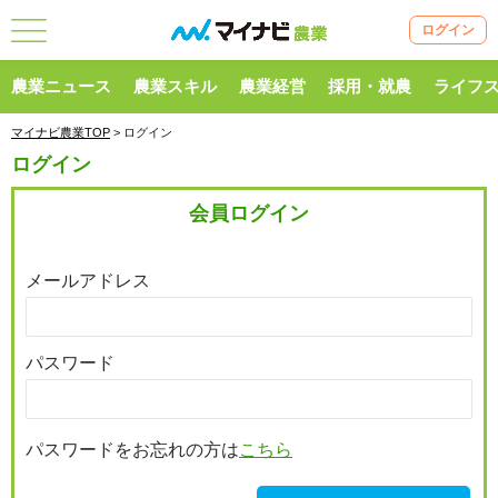
ログイン
農業ニュース
農業スキル
農業経営
採用・就農
ライフ
マイナビ農業TOP
> ログイン
ログイン
会員ログイン
メールアドレス
パスワード
パスワードをお忘れの方は
こちら