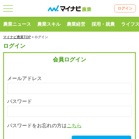
ログイン
農業ニュース
農業スキル
農業経営
採用・就農
ライフ
マイナビ農業TOP
> ログイン
ログイン
会員ログイン
メールアドレス
パスワード
パスワードをお忘れの方は
こちら