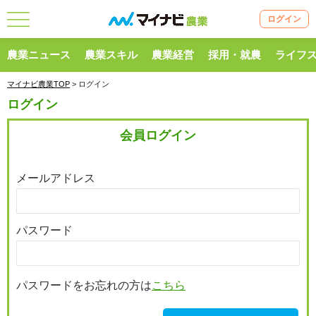
ログイン
農業ニュース
農業スキル
農業経営
採用・就農
ライフ
マイナビ農業TOP
> ログイン
ログイン
会員ログイン
メールアドレス
パスワード
パスワードをお忘れの方は
こちら