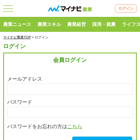
ログイン
農業ニュース
農業スキル
農業経営
採用・就農
ライフ
マイナビ農業TOP
> ログイン
ログイン
会員ログイン
メールアドレス
パスワード
パスワードをお忘れの方は
こちら