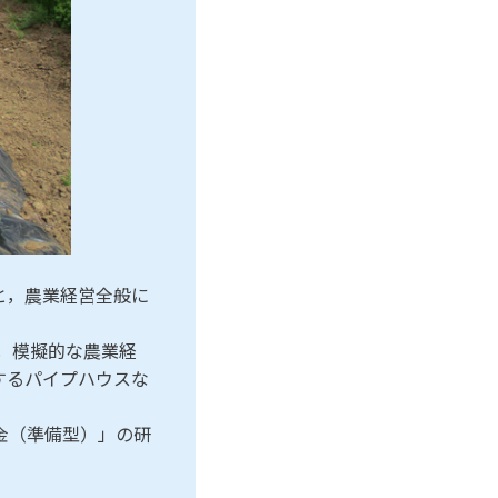
と，農業経営全般に
ら，模擬的な農業経
するパイプハウスな
金（準備型）」の研