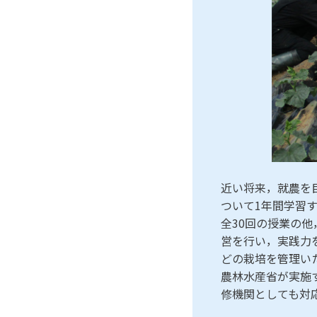
近い将来，就農を
ついて1年間学習
全30回の授業の
営を行い，実践力
どの栽培を管理い
農林水産省が実施
修機関としても対