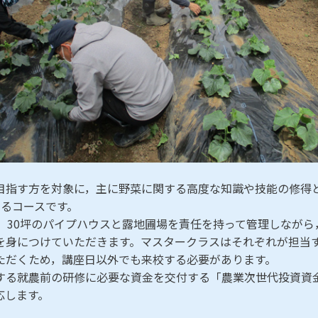
目指す方を対象に，主に野菜に関する高度な知識や技能の修得
するコースです。
他，30坪のパイプハウスと露地圃場を責任を持って管理しなが
を身につけていただきます。マスタークラスはそれぞれが担当
ただくため，講座日以外でも来校する必要があります。
する就農前の研修に必要な資金を交付する「農業次世代投資資
応します。