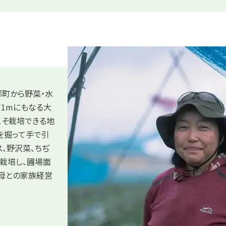
郷町から野菜・水
1mにもなる大
こそ栽培できる地
を掘って手で引
ス、野沢菜、ちぢ
栽培し、圃場面
・母との家族経営