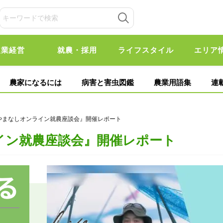
農業経営
就農・採用
ライフスタイル
エリア
農家になるには
病害と害虫図鑑
農業用語集
連
 やまなしオンライン就農座談会』開催レポート
イン就農座談会』開催レポート