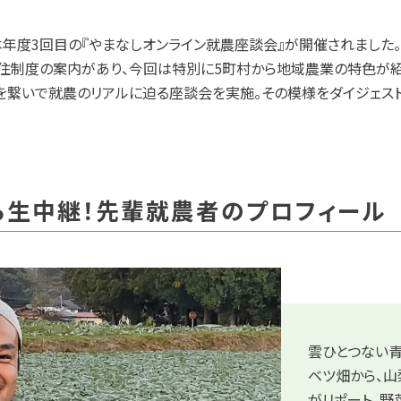
土)、本年度3回目の『やまなしオンライン就農座談会』が開催されまし
住制度の案内があり、今回は特別に5町村から地域農業の特色が
を繋いで就農のリアルに迫る座談会を実施。その模様をダイジェスト
ら生中継！先輩就農者のプロフィール
雲ひとつない
ベツ畑から、山
がリポート。