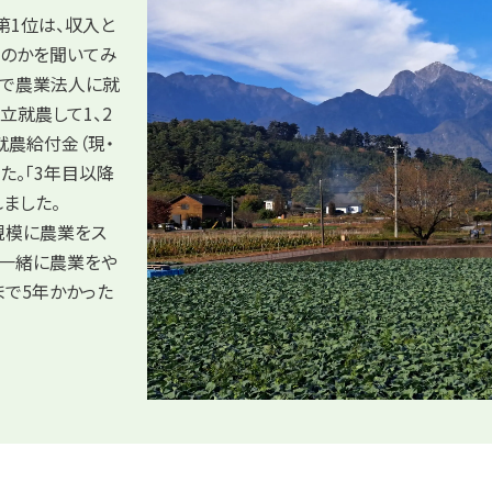
第1位は、収入と
たのかを聞いてみ
卒で農業法人に就
立就農して1、2
就農給付金（現・
た。「3年目以降
ました。
規模に農業をス
て一緒に農業をや
まで5年かかった