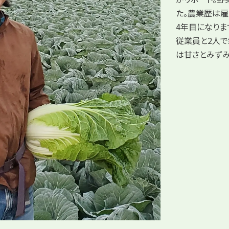
た。農業歴は雇
4年目になりま
従業員と2人で
は甘さとみずみ