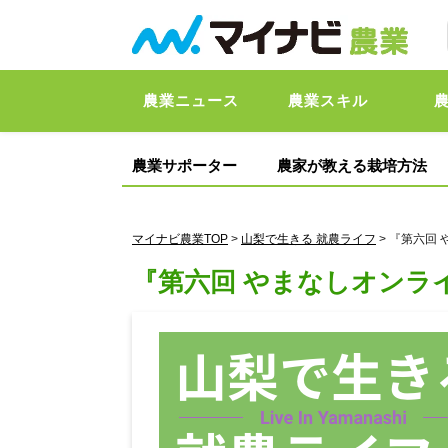
農業ニュース
農業スキル
農業サポーター
農家が教える栽培方法
マイナビ農業TOP
>
山梨で生きる 就農ライフ
> 『第六回
『第六回 やまなしオンラ