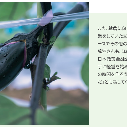
また、就農に向
業をしていた
ースでその他の
萬洲さんも、ほ
日本政策金融
手に経営を始め
の時間を作る
だ」とも話して