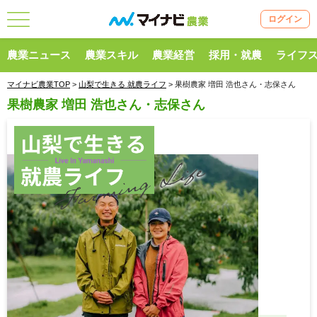
ログイン
農業ニュース
農業スキル
農業経営
採用・就農
ライフ
マイナビ農業TOP
>
山梨で生きる 就農ライフ
> 果樹農家 増田 浩也さん・志保さん
果樹農家 増田 浩也さん・志保さん