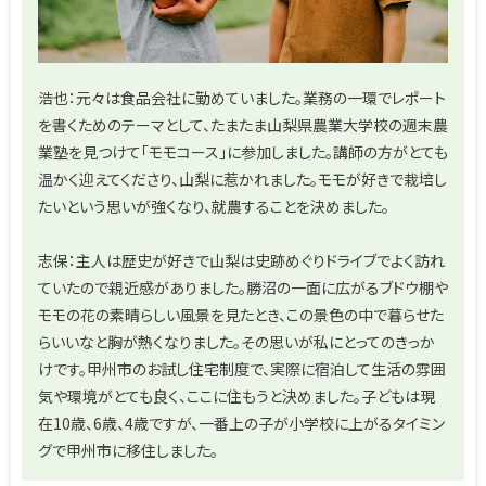
浩也：元々は食品会社に勤めていました。業務の一環でレポート
を書くためのテーマとして、たまたま山梨県農業大学校の週末農
業塾を見つけて「モモコース」に参加しました。講師の方がとても
温かく迎えてくださり、山梨に惹かれました。モモが好きで栽培し
たいという思いが強くなり、就農することを決めました。
志保：主人は歴史が好きで山梨は史跡めぐりドライブでよく訪れ
ていたので親近感がありました。勝沼の一面に広がるブドウ棚や
モモの花の素晴らしい風景を見たとき、この景色の中で暮らせた
らいいなと胸が熱くなりました。その思いが私にとってのきっか
けです。甲州市のお試し住宅制度で、実際に宿泊して生活の雰囲
気や環境がとても良く、ここに住もうと決めました。子どもは現
在10歳、6歳、4歳ですが、一番上の子が小学校に上がるタイミン
グで甲州市に移住しました。