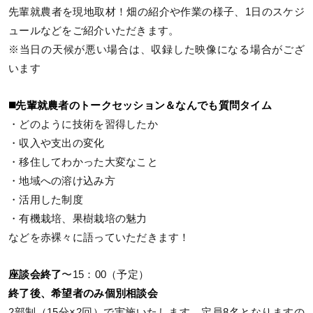
先輩就農者を現地取材！畑の紹介や作業の様子、1日のスケジ
ュールなどをご紹介いただきます。
※当日の天候が悪い場合は、収録した映像になる場合がござ
います
◼️先輩就農者のトークセッション＆なんでも質問タイム
・どのように技術を習得したか
・収入や支出の変化
・移住してわかった大変なこと
・地域への溶け込み方
・活用した制度
・有機栽培、果樹栽培の魅力
などを赤裸々に語っていただきます！
座談会終了
〜15：00（予定）
終了後、希望者のみ個別相談会
2部制（15分×2回）で実施いたします。定員8名となりますの