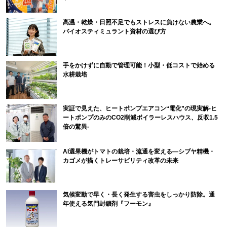
高温・乾燥・日照不足でもストレスに負けない農業へ。
バイオスティミュラント資材の選び方
手をかけずに自動で管理可能！小型・低コストで始める
水耕栽培
実証で見えた、ヒートポンプエアコン“電化”の現実解-ヒ
ートポンプのみのCO2削減ボイラーレスハウス、反収1.5
倍の驚異-
AI選果機がトマトの栽培・流通を変える―シブヤ精機・
カゴメが描くトレーサビリティ改革の未来
気候変動で早く・長く発生する害虫をしっかり防除。通
年使える気門封鎖剤『フーモン』