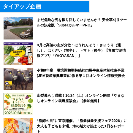
タイアップ企画
まだ危険な刃を振り回していませんか？ 安全草刈りツー
ルの決定版「SuperカルマーPRO」
8月は高値の山が分散：ほうれんそう・きゅうり（通
し）、はくさい（前半）、トマト（後半）【青果市況情
報アプリ「YAOYASAN」】
令和8年度 環境調和型持続的肉用牛生産体制推進事業
(JRA畜産振興事業)に係る第１回オンライン情報交換会
山梨暮らし満載！10/24（土）オンライン開催『やまな
しオンライン就農座談会』【参加無料】
“漁師の日”に東京開催。「漁業就業支援フェア2026」に
大人も子どもも来場。海の魅力が詰まった1日をレポー
ト