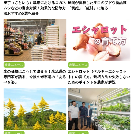
里芋（さといも）栽培におけるコガネ
民間が育種した注目のブドウ新品種
ムシなどの害虫対策！効果的な防除方
「黄妃」「紅緋」に迫る！
法おすすめ5選を紹介
農業ニュース
農業ニュース
米の価格はこうして決まる！米流通の
エシャロット（ベルギーエシャロッ
専門家が語る、今後の米市場の「ある
ト）の育て方。栽培方法や失敗しない
べき姿」
ためのポイントを農家が解説
農業ニュース
農業ニュース