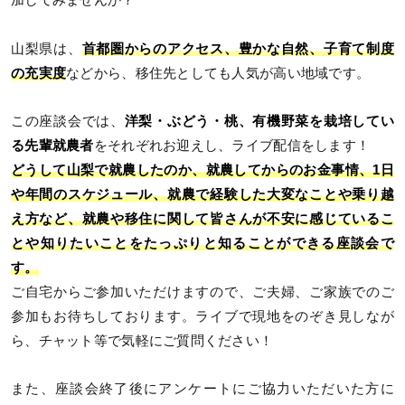
加してみませんか？
山梨県は、
首都圏からのアクセス、豊かな自然、子育て制度
の充実度
などから、移住先としても人気が高い地域です。
この座談会では、
洋梨・ぶどう・桃、有機野菜を栽培してい
る先輩就農者
をそれぞれお迎えし、ライブ配信をします！
どうして山梨で就農したのか、就農してからのお金事情、1日
や年間のスケジュール、就農で経験した大変なことや乗り越
え方など、就農や移住に関して皆さんが不安に感じているこ
とや知りたいことをたっぷりと知ることができる座談会で
す。
ご自宅からご参加いただけますので、ご夫婦、ご家族でのご
参加もお待ちしております。ライブで現地をのぞき見しなが
ら、チャット等で気軽にご質問ください！
また、座談会終了後にアンケートにご協力いただいた方に