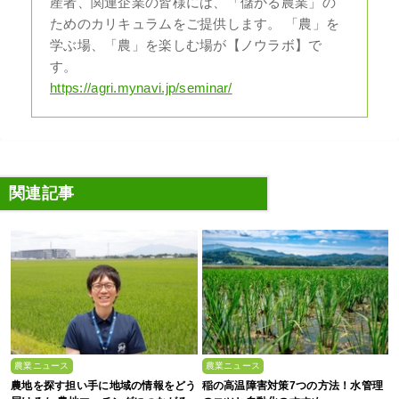
産者、関連企業の皆様には、「儲かる農業」の
ためのカリキュラムをご提供します。 「農」を
学ぶ場、「農」を楽しむ場が【ノウラボ】で
す。
https://agri.mynavi.jp/seminar/
関連記事
農業ニュース
農業ニュース
農地を探す担い手に地域の情報をどう
稲の高温障害対策7つの方法！水管理