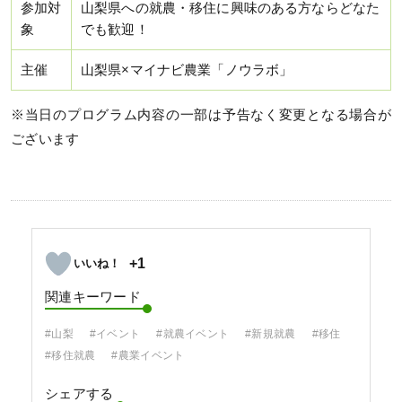
参加対
山梨県への就農・移住に興味のある方ならどなた
象
でも歓迎！
主催
山梨県×マイナビ農業「ノウラボ」
※当日のプログラム内容の一部は予告なく変更となる場合が
ございます
+1
関連キーワード
#山梨
#イベント
#就農イベント
#新規就農
#移住
#移住就農
#農業イベント
シェアする