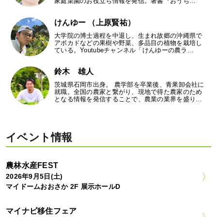
家庭菜園のお役立ち情報を発信。著書『おうち…
けんゆー （上原賢祐）
大学院の博士過程を中退し、生まれ故郷の沖縄県で
アボカドなどの果樹や野菜、多品目の植物を栽培し
ている。Youtubeチャンネル「けんゆーの農ラ…
鈴木 雄人
茨城県石岡市出身。 農学部を卒業後、青果卸会社に
就職。全国の農家と繋がり、現地で得た農家のため
となる情報を発信することで、農業の業界を盛り…
イベント情報
農林水産FEST
2026年9月5日(土)
マイドームおおさか 2F 展示ホールD
マイナビ移住フェア