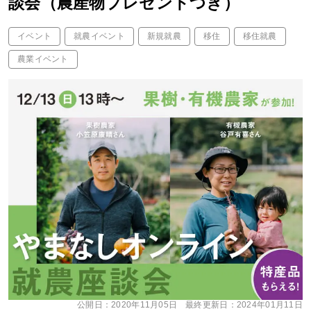
談会（農産物プレゼントつき）
イベント
就農イベント
新規就農
移住
移住就農
農業イベント
公開日：
2020年11月05日
最終更新日：
2024年01月11日