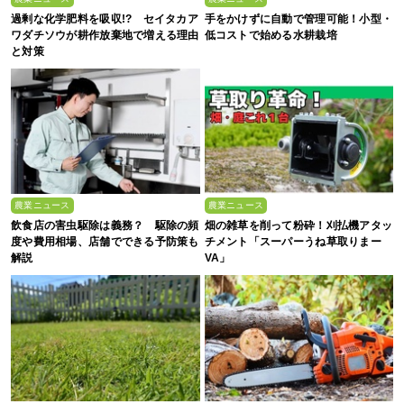
過剰な化学肥料を吸収!? セイタカア
手をかけずに自動で管理可能！小型・
ワダチソウが耕作放棄地で増える理由
低コストで始める水耕栽培
と対策
農業ニュース
農業ニュース
飲食店の害虫駆除は義務？ 駆除の頻
畑の雑草を削って粉砕！刈払機アタッ
度や費用相場、店舗でできる予防策も
チメント「スーパーうね草取りまー
解説
VA」