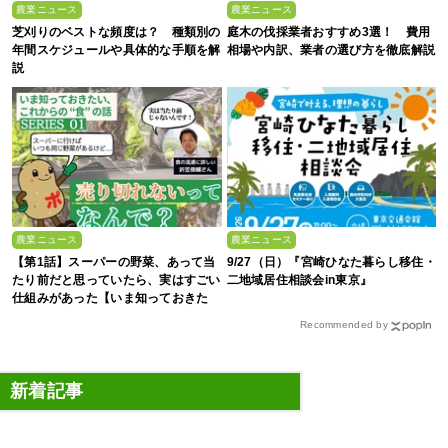
農業ニュース
農業ニュース
芝刈りのベストな頻度は？ 種類別の
庭木の伐採業者おすすめ3選！ 費用
年間スケジュールや具体的な手順を解
相場や内訳、業者の選び方を徹底解説
説
農業ニュース
農業ニュース
【第1話】スーパーの野菜、あって当
9/27（日）『宮崎ひなた暮らし移住・
たり前だと思っていたら、実はすごい
二地域居住相談会in東京』
仕組みがあった【いま知っておきた
い、これからの”食”の話】
Recommended by
新着記事