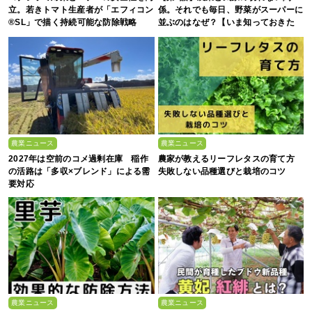
立。若きトマト生産者が「エフィコン
係。それでも毎日、野菜がスーパーに
®SL」で描く持続可能な防除戦略
並ぶのはなぜ？【いま知っておきた
い、これからの”食”の話】
農業ニュース
農業ニュース
2027年は空前のコメ過剰在庫 稲作
農家が教えるリーフレタスの育て方
の活路は「多収×ブレンド」による需
失敗しない品種選びと栽培のコツ
要対応
農業ニュース
農業ニュース