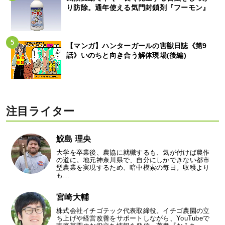
り防除。通年使える気門封鎖剤『フーモン』
【マンガ】ハンターガールの害獣日誌《第9
話》いのちと向き合う解体現場(後編)
注目ライター
鮫島 理央
大学を卒業後、農協に就職するも、気が付けば農作
の道に。地元神奈川県で、自分にしかできない都市
型農業を実現するため、暗中模索の毎日。収穫より
も…
宮崎大輔
株式会社イチゴテック代表取締役。イチゴ農園の立
ち上げや経営改善をサポートしながら、YouTubeで