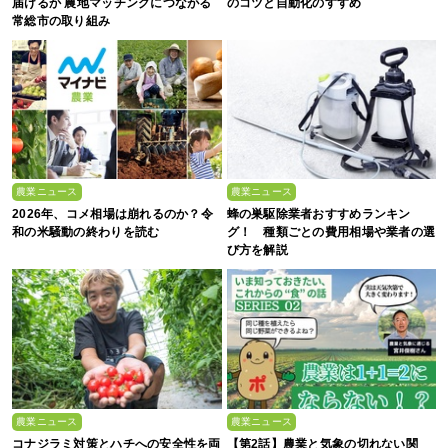
届けるか 農地マッチングにつながる
のコツと自動化のすすめ
常総市の取り組み
農業ニュース
農業ニュース
2026年、コメ相場は崩れるのか？令
蜂の巣駆除業者おすすめランキン
和の米騒動の終わりを読む
グ！ 種類ごとの費用相場や業者の選
び方を解説
農業ニュース
農業ニュース
コナジラミ対策とハチへの安全性を両
【第2話】農業と気象の切れない関