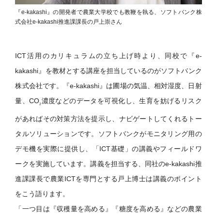
『e-kakashi』の開発者で農業大学校でも教鞭を執る、ソフトバンク株
式会社e-kakashi推進課課長の戸上崇さん
ICT活用のカリキュラムの立ち上げ時より、同校で『e-
kakashi』を教材とする講座を担当しているのがソフトバンク
株式会社です。『e-kakashi』は圃場の気温、相対湿度、日射
量、CO
濃度などのデータを可視化し、生育を妨げるリスク
2
があればその対策方法を提示し、ナビゲートしてくれるトー
タルソリューションです。ソフトバンクがモニタリング用の
デモ機を実際に提供し、「ICT基礎」の講義やフィールドワ
ークを実施しています。講義を担当する、同社のe-kakashi推
進課課長で農業ICTを専門とする戸上博士は講義のポイント
をこう語ります。
「一つ目は『収穫量を高める』『糖度を高める』などの農業