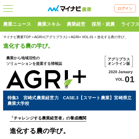
ログイン
農業ニュース
農業スキル
農業経営
採用・就農
ライフ
マイナビ農業TOP
>
AGRI+(アグリプラス)
>
AGRI+ VOL.01
> 進化する農の学び。
進化する農の学び。
農業から地域活性の
アグリプラス
ソリューションを提案する情報誌
オンライン版
2020 January
01
VOL.
特集3 宮崎式農業経営力 CASE.3【スマート農業】宮崎県立
農業大学校
「チャレンジする農業経営者」の養成機関
進化する農の学び。