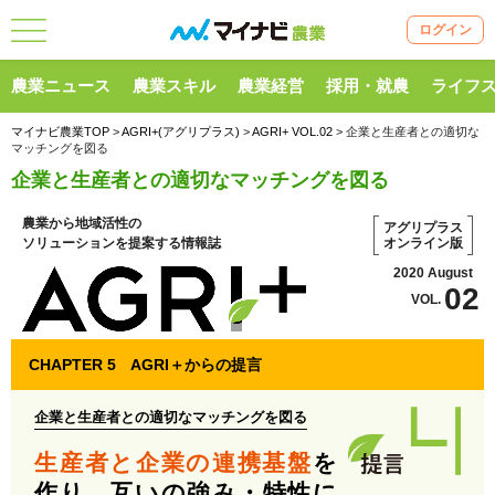
ログイン
農業ニュース
農業スキル
農業経営
採用・就農
ライフ
マイナビ農業TOP
>
AGRI+(アグリプラス)
>
AGRI+ VOL.02
> 企業と生産者との適切な
マッチングを図る
企業と生産者との適切なマッチングを図る
農業から地域活性の
アグリプラス
ソリューションを提案する情報誌
オンライン版
2020 August
02
VOL.
CHAPTER 5 AGRI＋からの提言
企業と生産者との適切なマッチングを図る
生産者と企業の
連携基盤
を
作り、
互いの強み・特性に