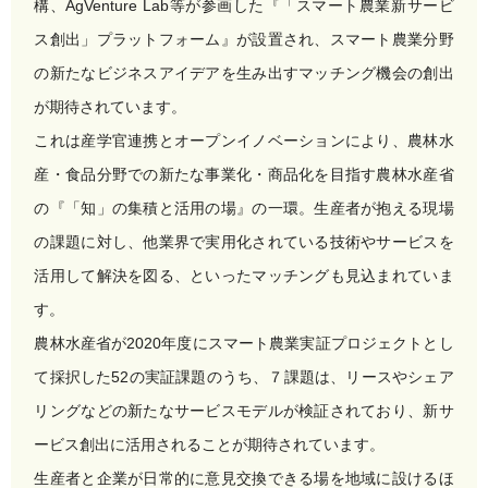
構、AgVenture Lab等が参画した『「スマート農業新サービ
ス創出」プラットフォーム』が設置され、スマート農業分野
の新たなビジネスアイデアを生み出すマッチング機会の創出
が期待されています。
これは産学官連携とオープンイノベーションにより、農林水
産・食品分野での新たな事業化・商品化を目指す農林水産省
の『「知」の集積と活用の場』の一環。生産者が抱える現場
の課題に対し、他業界で実用化されている技術やサービスを
活用して解決を図る、といったマッチングも見込まれていま
す。
農林水産省が2020年度にスマート農業実証プロジェクトとし
て採択した52の実証課題のうち、７課題は、リースやシェア
リングなどの新たなサービスモデルが検証されており、新サ
ービス創出に活用されることが期待されています。
生産者と企業が日常的に意見交換できる場を地域に設けるほ