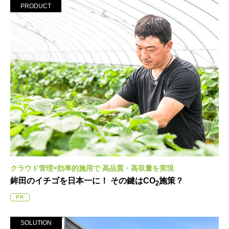
PRODUCT
クラウド管理×効率的施用で
高品質・高収量を実現
鉾田のイチゴを日本一に！
その鍵はCO
施策？
2
PR
SOLUTION