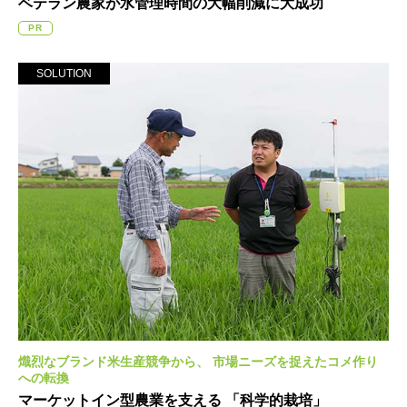
ベテラン農家が
水管理時間の大幅削減に大成功
PR
SOLUTION
熾烈なブランド米生産競争から、
市場ニーズを捉えたコメ作り
への転換
マーケットイン型農業を支える
「科学的栽培」