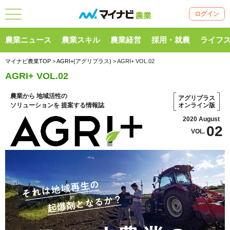
ログイン
農業ニュース
農業スキル
農業経営
採用・就農
ライフ
マイナビ農業TOP
>
AGRI+(アグリプラス)
> AGRI+ VOL.02
AGRI+ VOL.02
農業から
地域活性の
アグリプラス
ソリューションを
提案する情報誌
オンライン版
2020 August
02
VOL.