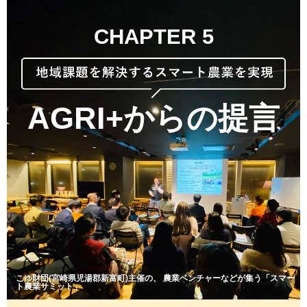
CHAPTER 5
AGRI+からの提言
こゆ財団(宮崎県児湯郡新富町)主催の、
農業ベンチャーなどが集う「スマー
ト農業サミット」