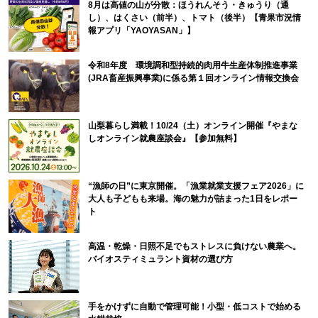
8月は高値の山が分散：ほうれんそう・きゅうり（通
し）、はくさい（前半）、トマト（後半）【青果市況情
報アプリ「YAOYASAN」】
令和8年度 環境調和型持続的肉用牛生産体制推進事業
(JRA畜産振興事業)に係る第１回オンライン情報交換会
山梨暮らし満載！10/24（土）オンライン開催『やまな
しオンライン就農座談会』【参加無料】
“漁師の日”に東京開催。「漁業就業支援フェア2026」に
大人も子どもも来場。海の魅力が詰まった1日をレポー
ト
高温・乾燥・日照不足でもストレスに負けない農業へ。
バイオスティミュラント資材の選び方
手をかけずに自動で管理可能！小型・低コストで始める