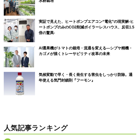
水耕栽培
実証で見えた、ヒートポンプエアコン“電化”の現実解-ヒ
ートポンプのみのCO2削減ボイラーレスハウス、反収1.5
倍の驚異-
AI選果機がトマトの栽培・流通を変える―シブヤ精機・
カゴメが描くトレーサビリティ改革の未来
気候変動で早く・長く発生する害虫をしっかり防除。通
年使える気門封鎖剤『フーモン』
人気記事ランキング