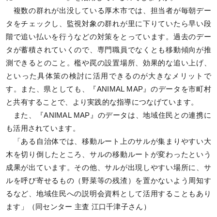
複数の群れが出没している厚木市では、担当者が毎朝デー
タをチェックし、監視対象の群れが里に下りていたら早い段
階で追い払いを行うなどの対策をとっています。過去のデー
タが蓄積されていくので、専門職員でなくとも移動傾向が推
測できるとのこと。檻や罠の設置場所、効果的な追い上げ、
といった具体策の検討に活用できるのが大きなメリットで
す。また、県としても、『ANIMAL MAP』のデータを市町村
と共有することで、より実践的な指導につなげています。
また、『ANIMAL MAP』のデータは、地域住民との連携に
も活用されています。
「ある自治体では、移動ルート上のサルが集まりやすい大
木を切り倒したところ、サルの移動ルートが変わったという
成果が出ています。その他、サルが出現しやすい場所に、サ
ルを呼び寄せるもの（野菜等の残渣）を置かないよう周知す
るなど、地域住民への説明会資料として活用することもあり
ます」（同センター 主査 江口千津子さん）