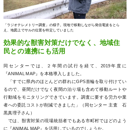
「ラジオテレメトリー調査」の様子。現地で移動しながら発信電波をとら
え、地図上でサルの位置を特定していました
効果的な獣害対策だけでなく、地域住
民との連携にも活用
同センターでは、２年間の試行を経て、2019年度に
『ANIMAL MAP』を本格導入しました。
「すでに県内のほとんどの群れにGPS首輪を取り付けてい
るので、昼間だけでなく夜間の泊り場も含めて移動ルートや
行動域をモニタリングできています。調査に要する労力や業
者への委託コストが削減できました」（同センター 主査 石
黒真理子さん）
では、獣害対策の現場統括者でもある市町村ではどのよう
に『ANIMAL MAP』を活用しているのでしょうか。