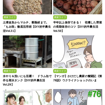
農家ライフ
農家ライフ
土壌改良からマルチ、断熱材まで。
半年以上保存できる！ 収穫した野菜
「もみ殻」徹底活用術【DIY的半農生
の長期保存のコツ【DIY的半農生活
活Vol.31】
Vol.50】
農家ライフ
農家ライフ
水やり＆洗いにも活躍！ ドラム缶で
【マンガ】かけだし農家の奮闘記《第
作る雨水タンク【DIY的半農生活
78話》ウクライナショックのいま
Vol.29】