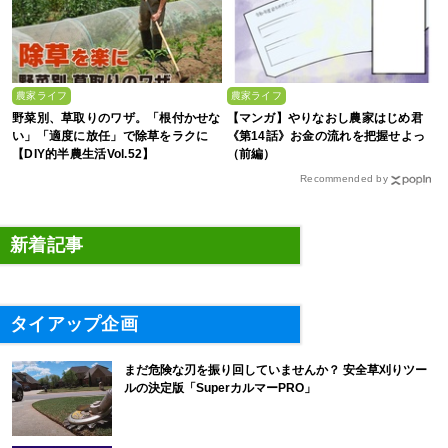
農家ライフ
農家ライフ
野菜別、草取りのワザ。「根付かせな
【マンガ】やりなおし農家はじめ君
い」「適度に放任」で除草をラクに
《第14話》お金の流れを把握せよっ
【DIY的半農生活Vol.52】
（前編）
Recommended by
新着記事
タイアップ企画
まだ危険な刃を振り回していませんか？ 安全草刈りツー
ルの決定版「SuperカルマーPRO」