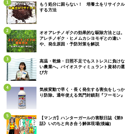
もう処分に困らない！ 培養土をリサイクル
する方法
オオアレチノギクの効果的な駆除方法とは。
アレチノギク・ヒメムカシヨモギとの違い
や、発生原因・予防対策を解説
高温・乾燥・日照不足でもストレスに負けな
い農業へ。バイオスティミュラント資材の選
び方
気候変動で早く・長く発生する害虫をしっか
り防除。通年使える気門封鎖剤『フーモン』
【マンガ】ハンターガールの害獣日誌《第9
話》いのちと向き合う解体現場(後編)