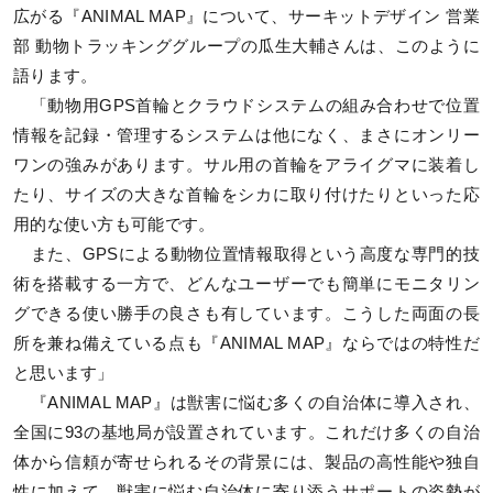
広がる『ANIMAL MAP』について、サーキットデザイン 営業
部 動物トラッキンググループの瓜生大輔さんは、このように
語ります。
「動物用GPS首輪とクラウドシステムの組み合わせで位置
情報を記録・管理するシステムは他になく、まさにオンリー
ワンの強みがあります。サル用の首輪をアライグマに装着し
たり、サイズの大きな首輪をシカに取り付けたりといった応
用的な使い方も可能です。
また、GPSによる動物位置情報取得という高度な専門的技
術を搭載する一方で、どんなユーザーでも簡単にモニタリン
グできる使い勝手の良さも有しています。こうした両面の長
所を兼ね備えている点も『ANIMAL MAP』ならではの特性だ
と思います」
『ANIMAL MAP』は獣害に悩む多くの自治体に導入され、
全国に93の基地局が設置されています。これだけ多くの自治
体から信頼が寄せられるその背景には、製品の高性能や独自
性に加えて、獣害に悩む自治体に寄り添うサポートの姿勢が