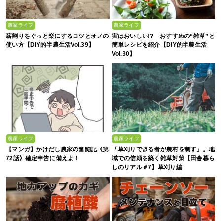
農家ライフ
農家ライフ
薪割りをぐっと楽にするコツとオノの
実はおいしい!? おすすめの“雑草”と
使い方【DIY的半農生活Vol.39】
簡単レシピを紹介【DIY的半農生活
Vol.30】
農家ライフ
農家ライフ
【マンガ】かけだし農家の奮闘記《第
「草刈りできる者が農村を制す」。地
72話》確定申告に備えよ！
域での信頼を築く雑草対策【田舎暮ら
しのリアル＃7】草刈り編