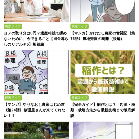
農家ライフ
農家ライフ
ヨメの取り分は0円？遺産相続で揉め
【マンガ】かけだし農家の奮闘記《第
ないために、今できること【田舎暮ら
76話》農地売買の葛藤（後編）
しのリアル＃6】相続編
農家ライフ
農家ライフ
【マンガ】やりなおし農家はじめ君
【完全ガイド】稲作とは？ 起源・種
《第24話》修理屋さんが来てくれな
類・栽培方法から最新技術まで徹底解
い！？
説