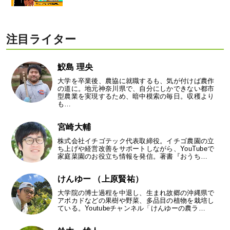
注目ライター
鮫島 理央
大学を卒業後、農協に就職するも、気が付けば農作
の道に。地元神奈川県で、自分にしかできない都市
型農業を実現するため、暗中模索の毎日。収穫より
も…
宮崎大輔
株式会社イチゴテック代表取締役。イチゴ農園の立
ち上げや経営改善をサポートしながら、YouTubeで
家庭菜園のお役立ち情報を発信。著書『おうち…
けんゆー （上原賢祐）
大学院の博士過程を中退し、生まれ故郷の沖縄県で
アボカドなどの果樹や野菜、多品目の植物を栽培し
ている。Youtubeチャンネル「けんゆーの農ラ…