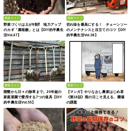
農家ライフ
農家ライフ
野菜づくりは土が9割⁉ 地力アップ
切れ味を最高にする！ チェーンソー
のカギ「腐植酸」とは【DIY的半農生
のメンテナンスと目立てのコツ【DIY
活Vol.47】
的半農生活Vol.38】
農家ライフ
農家ライフ
開墾から日々の除草まで。20年超の
【マンガ】やりなおし農家はじめ君
家庭菜園で愛用する7つの道具【DIY
《第18話》雨の日こそ見える、圃場
的半農生活Vol.55】
の課題