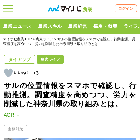
ログイン
農業ニュース
農業スキル
農業経営
採用・就農
ライフ
マイナビ農業TOP
>
農家ライフ
> サルの位置情報をスマホで確認し、行動推測。調
査精度を高めつつ、労力を削減した神奈川県の取り組みとは。
タイアップ
農家ライフ
+3
サルの位置情報をスマホで確認し、行
動推測。調査精度を高めつつ、労力を
削減した神奈川県の取り組みとは。
AGRI＋
害獣対策