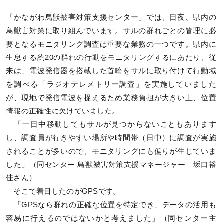
「かながわ鳥獣被害対策支援センター」では、日夜、県内の
鳥獣害対策に取り組んでいます。サルの群れごとの管理に必
要となるモニタリング調査は重要な業務の一つです。県内に
生息する約20の群れの行動をモニタリングするにあたり、従
来は、電波発信器を搭載した首輪をサルに取り付けて行動域
を調べる「ラジオテレメトリー調査」を実施していました
が、現地で発信電波を捉えるため業務負担が大きい上、位置
情報の正確性に欠けていました。
「一日中移動してもサルが見つからないこともあります
し、調査員が行きやすい場所や時間帯（日中）に調査が実施
されることが多いので、モニタリングにも偏りが生じていま
した」（同センター 鳥獣被害対策支援マネージャー 坂口裕
佳さん）
そこで着目したのがGPSです。
「GPSなら群れの正確な位置を特定でき、データの活用も
容易に行えるのではないかと考えました」（同センター主