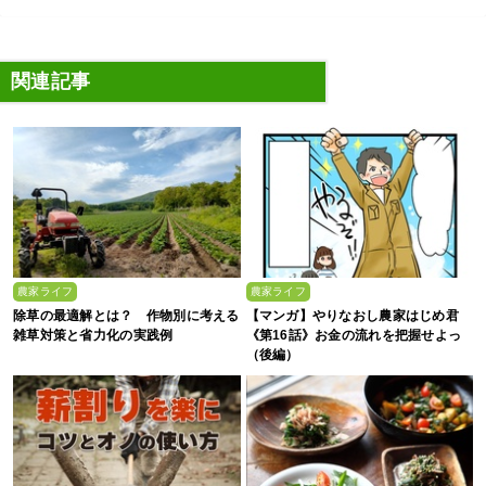
関連記事
農家ライフ
農家ライフ
除草の最適解とは？ 作物別に考える
【マンガ】やりなおし農家はじめ君
雑草対策と省力化の実践例
《第16話》お金の流れを把握せよっ
（後編）