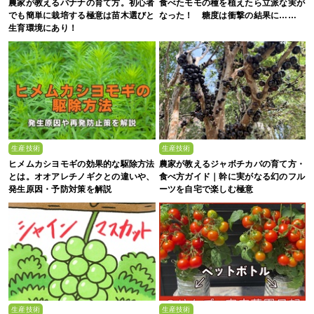
農家が教えるバナナの育て方。初心者
食べたモモの種を植えたら立派な実が
でも簡単に栽培する極意は苗木選びと
なった！ 糖度は衝撃の結果に……
生育環境にあり！
生産技術
生産技術
ヒメムカシヨモギの効果的な駆除方法
農家が教えるジャボチカバの育て方・
とは。オオアレチノギクとの違いや、
食べ方ガイド｜幹に実がなる幻のフル
発生原因・予防対策を解説
ーツを自宅で楽しむ極意
生産技術
生産技術