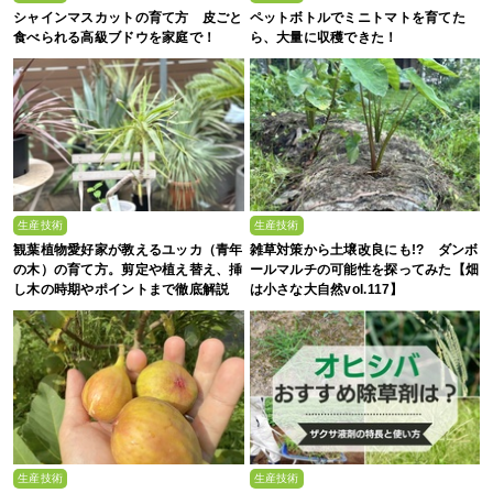
シャインマスカットの育て方 皮ごと
ペットボトルでミニトマトを育てた
食べられる高級ブドウを家庭で！
ら、大量に収穫できた！
生産技術
生産技術
観葉植物愛好家が教えるユッカ（青年
雑草対策から土壌改良にも!? ダンボ
の木）の育て方。剪定や植え替え、挿
ールマルチの可能性を探ってみた【畑
し木の時期やポイントまで徹底解説
は小さな大自然vol.117】
生産技術
生産技術