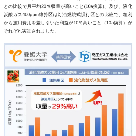
との比較で月平均29％収量が高いこと(10a換算)、及び、液化
炭酸ガス400ppm維持区は灯油燃焼式慣行区との比較で、粗利
から施用費用を差し引いた利益が10％高いこと（10a換算）が
それぞれ実証されました。