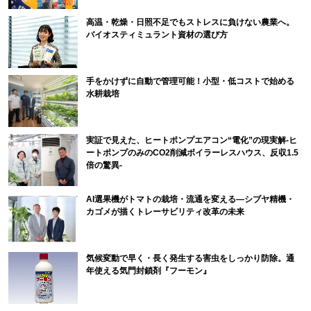
高温・乾燥・日照不足でもストレスに負けない農業へ。
バイオスティミュラント資材の選び方
手をかけずに自動で管理可能！小型・低コストで始める
水耕栽培
実証で見えた、ヒートポンプエアコン“電化”の現実解-ヒ
ートポンプのみのCO2削減ボイラーレスハウス、反収1.5
倍の驚異-
AI選果機がトマトの栽培・流通を変える―シブヤ精機・
カゴメが描くトレーサビリティ改革の未来
気候変動で早く・長く発生する害虫をしっかり防除。通
年使える気門封鎖剤『フーモン』