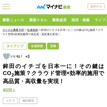
ログイン
農業ニュース
農業スキル
農業経営
採用・就農
ライフ
マイナビ農業TOP
>
生産技術
> 鉾田のイチゴを日本一に！その鍵はCO
施策？クラ
2
ウド管理×効率的施用で高品質・高収量を実現！
タイアップ
生産技術
茨城
+3
鉾田のイチゴを日本一に！その鍵は
CO
施策？クラウド管理×効率的施用で
2
高品質・高収量を実現！
AGRI＋
イチゴ
施設園芸