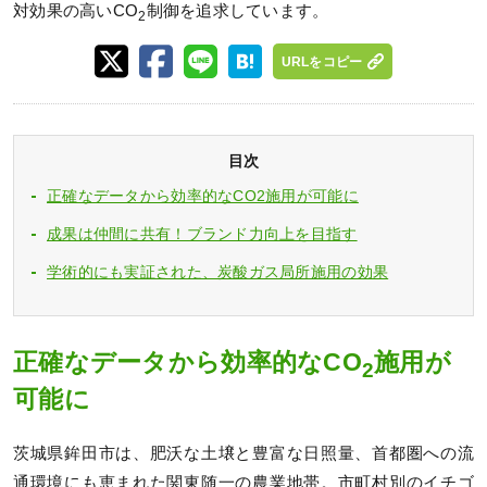
対効果の高いCO
制御を追求しています。
2
URLをコピー
目次
正確なデータから効率的なCO2施用が可能に
成果は仲間に共有！ブランド力向上を目指す
学術的にも実証された、炭酸ガス局所施用の効果
正確なデータから効率的なCO
施用が
2
可能に
茨城県鉾田市は、肥沃な土壌と豊富な日照量、首都圏への流
通環境にも恵まれた関東随一の農業地帯。市町村別のイチゴ