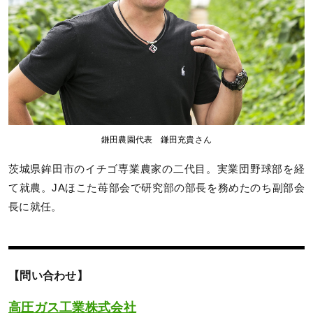
鎌田農園代表 鎌田充貴さん
茨城県鉾田市のイチゴ専業農家の二代目。実業団野球部を経
て就農。JAほこた苺部会で研究部の部長を務めたのち副部会
長に就任。
【問い合わせ】
高圧ガス工業株式会社