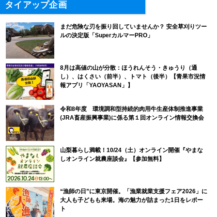
タイアップ企画
まだ危険な刃を振り回していませんか？ 安全草刈りツー
ルの決定版「SuperカルマーPRO」
8月は高値の山が分散：ほうれんそう・きゅうり（通
し）、はくさい（前半）、トマト（後半）【青果市況情
報アプリ「YAOYASAN」】
令和8年度 環境調和型持続的肉用牛生産体制推進事業
(JRA畜産振興事業)に係る第１回オンライン情報交換会
山梨暮らし満載！10/24（土）オンライン開催『やまな
しオンライン就農座談会』【参加無料】
“漁師の日”に東京開催。「漁業就業支援フェア2026」に
大人も子どもも来場。海の魅力が詰まった1日をレポー
ト