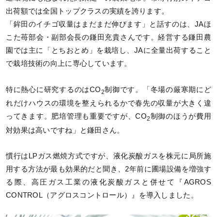
出荷額では全国トップクラスの実績を誇ります。
「鉾田のイチゴ収量はまだまだ伸びます」と話すのは、JAほ
こた苺部会・副部会長の鎌田充貴さんです。経営する鎌田農
園では主に「とちおとめ」を栽培し、JAに全量出荷すること
で栽培技術の向上に専心しています。
特に熱心に研究するのはCO
制御です。「冬場の厳寒期にど
2
れだけハウスの環境を整えられるかで春先の収量が大きく違
ってきます。肥培管理も重要ですが、CO
制御のほうが費用
2
対効果は高いですね」と鎌田さん。
慣行はLPガス燃焼方式ですが、液化炭酸ガスを株元に局所施
用する方法が最も効果的だと聞き、2年前に圃場設備を増強す
る際、高圧ガス工業の液化炭酸ガスと併せて『AGROS
CONTROL（アグロスコントロール）』を導入しました。