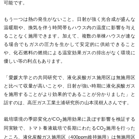
可能です。
もう一つは熱の発生がないこと。日射が強く光合成が盛んな
温暖期や、換気を伴う時間帯もハウス内の温度に影響を与え
ることなく施用できます。加えて、複数の単棟ハウスが連な
る場合でもガスの圧力を生かして安定的に供給できること
や、化石燃料の燃焼による温室効果ガスの排出がなく環境に
優しい等の利点もあります。
「愛媛大学との共同研究で、液化炭酸ガス施用区は無施用区
と比べて収量が高いことや、日射が強い時期に液化炭酸ガス
を施用することがより効果的であることが分かりました」と
話すのは、高圧ガス工業土浦研究所の山本滉樹人さんです。
栽培環境の季節変化がCO
施用効果に及ぼす影響を検証する
2
同実験で、トマト養液栽培で長期にわたるCO
施用を行った
2
ところ、液化炭酸ガス施用区（400ppm維持施用）は無施用区