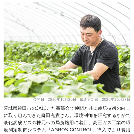
公開日：
2020年10月20日
最終更新日：
2020年10月27日
茨城県鉾田市のJAほこた苺部会で仲間と共に栽培技術の向上
に取り組んできた鎌田充貴さん。環境制御を研究するなかで
液化炭酸ガスの株元への局所施用に着目、高圧ガス工業の環
境測定制御システム『AGROS CONTROL』導入でより費用