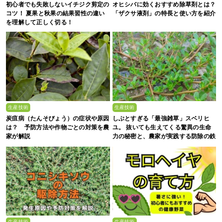
初心者でも失敗しないイチジク剪定の
オヒシバに効くおすすめ除草剤とは？
コツ！ 夏果と秋果の結果習性の違い
「ザクサ液剤」の特長と使い方を紹介
を理解して正しく切る！
生産技術
生産技術
炭疽病（たんそびょう）の症状や原因
しぶとすぎる「最強雑草」スベリヒ
は？ 予防方法や作物ごとの対策を農
ユ。 抜いても生えてくる驚異の生命
家が解説
力の秘密と、農家が実践する防除の鉄
則
生産技術
生産技術