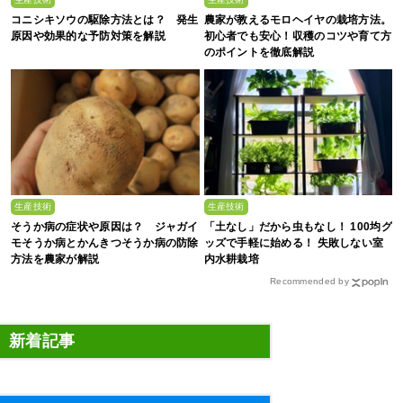
コニシキソウの駆除方法とは？ 発生
農家が教えるモロヘイヤの栽培方法。
原因や効果的な予防対策を解説
初心者でも安心！収穫のコツや育て方
のポイントを徹底解説
生産技術
生産技術
そうか病の症状や原因は？ ジャガイ
「土なし」だから虫もなし！ 100均グ
モそうか病とかんきつそうか病の防除
ッズで手軽に始める！ 失敗しない室
方法を農家が解説
内水耕栽培
Recommended by
新着記事