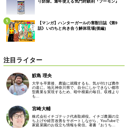
り防除。通年使える気門封鎖剤『フーモン』
【マンガ】ハンターガールの害獣日誌《第9
話》いのちと向き合う解体現場(後編)
注目ライター
鮫島 理央
大学を卒業後、農協に就職するも、気が付けば農作
の道に。地元神奈川県で、自分にしかできない都市
型農業を実現するため、暗中模索の毎日。収穫より
も…
宮崎大輔
株式会社イチゴテック代表取締役。イチゴ農園の立
ち上げや経営改善をサポートしながら、YouTubeで
家庭菜園のお役立ち情報を発信。著書『おうち…