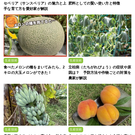
セベリア（サンスベリア）の魅力と上
肥料としての賢い使い方と特徴
手な育て方を愛好家が解説
生産技術
生産技術
食べたメロンの種をまいてみたら、2
立枯病（たちがれびょう）の症状や原
キロの大玉メロンができた！
因は？ 予防方法や作物ごとの対策を
農家が解説
生産技術
生産技術