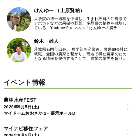
けんゆー （上原賢祐）
大学院の博士過程を中退し、生まれ故郷の沖縄県で
アボカドなどの果樹や野菜、多品目の植物を栽培し
ている。Youtubeチャンネル「けんゆーの農ラ…
鈴木 雄人
茨城県石岡市出身。 農学部を卒業後、青果卸会社に
就職。全国の農家と繋がり、現地で得た農家のため
となる情報を発信することで、農業の業界を盛り…
イベント情報
農林水産FEST
2026年9月5日(土)
マイドームおおさか 2F 展示ホールD
マイナビ移住フェア
2026年9月5日(土)