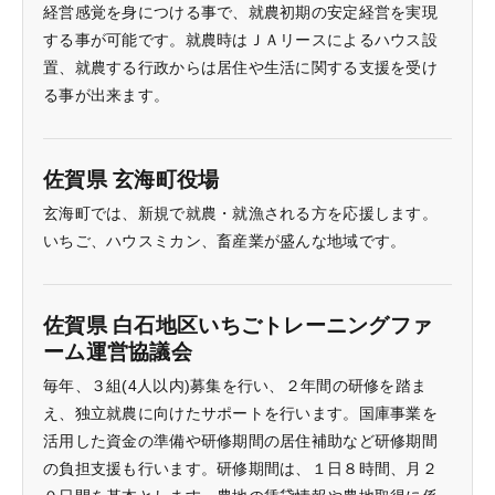
経営感覚を身につける事で、就農初期の安定経営を実現
する事が可能です。就農時はＪＡリースによるハウス設
置、就農する行政からは居住や生活に関する支援を受け
る事が出来ます。
佐賀県 玄海町役場
玄海町では、新規で就農・就漁される方を応援します。
いちご、ハウスミカン、畜産業が盛んな地域です。
佐賀県 白石地区いちごトレーニングファ
ーム運営協議会
毎年、３組(4人以内)募集を行い、２年間の研修を踏ま
え、独立就農に向けたサポートを行います。国庫事業を
活用した資金の準備や研修期間の居住補助など研修期間
の負担支援も行います。研修期間は、１日８時間、月２