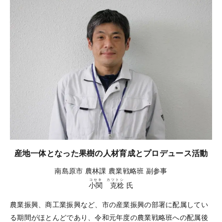
産地一体となった果樹の人材育成とプロデュース活動
南島原市 農林課 農業戦略班 副参事
コセキ カツトシ
小関 克稔
氏
農業振興、商工業振興など、市の産業振興の部署に配属してい
る期間がほとんどであり、令和元年度の農業戦略班への配属後