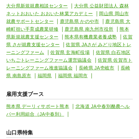
|
大分県新規就農相談センター
大分県 公益財団法人 森林
|
ネットおおいた おおいた林業アカデミー
岡山県 岡山市
|
|
就農サポートセンター
鹿児島県 かのや市
鹿児島県 大
|
|
崎町担い手育成農業研修
鹿児島県 南九州市役所
熊本
|
|
県新規就農支援センター
熊本県有機農業者養成塾
佐賀
|
県 さが就農支援センター
佐賀県 JAさが みどり地区トレ
|
|
ーニングファーム
佐賀県 玄海町役場
佐賀県 白石地区
|
いちごトレーニングファーム運営協議会
佐賀県 佐賀市ト
|
|
レーニングファーム推進協議会
長崎県 JA壱岐市
長崎
|
|
|
県 南島原市
福岡県
福岡県 福岡市
雇用支援ブース
|
熊本県 デーリィサポート熊本
北海道 JA中春別酪農ヘル
|
パー利用組合（JA中春別）
山口県特集