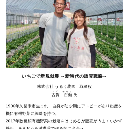
いちごで新規就農 ～新時代の販売戦略～
株式会社 うるう農園 取締役
コガ モモカ
古賀 百伽
氏
1996年久留米市生まれ 自身が幼少期にアトピーがあり出産を
機に有機野菜に興味を持つ。
2017年数種類有機野菜の栽培をはじめるが販売がうまくいかず
挫折。あまおうを減農薬で作る師に出会う。