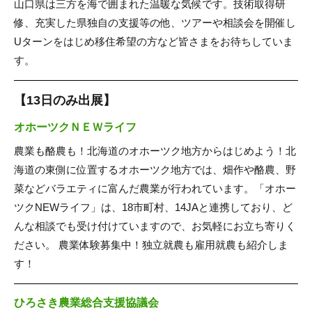
山口県は三方を海で囲まれた温暖な気候です。技術取得研
修、充実した県独自の支援等の他、ツアーや相談会を開催し
Uターンをはじめ移住希望の方など皆さまをお待ちしていま
す。
【13日のみ出展】
オホーツクＮＥＷライフ
農業も酪農も！北海道のオホーツク地方からはじめよう！北
海道の東側に位置するオホーツク地方では、畑作や酪農、野
菜などバラエティに富んだ農業が行われています。「オホー
ツクNEWライフ」は、18市町村、14JAと連携しており、ど
んな相談でも受け付けていますので、お気軽にお立ち寄りく
ださい。 農業体験募集中！独立就農も雇用就農も紹介しま
す！
ひろさき農業総合支援協議会