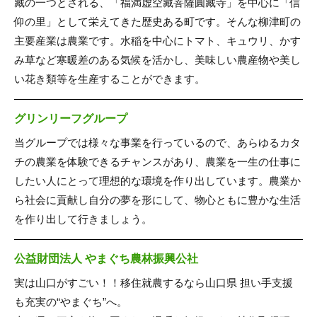
藏の一つとされる、「福満虚空藏菩薩圓藏寺」を中心に「信
仰の里」として栄えてきた歴史ある町です。そんな柳津町の
主要産業は農業です。水稲を中心にトマト、キュウリ、かす
み草など寒暖差のある気候を活かし、美味しい農産物や美し
い花き類等を生産することができます。
グリンリーフグループ
当グループでは様々な事業を行っているので、あらゆるカタ
チの農業を体験できるチャンスがあり、農業を一生の仕事に
したい人にとって理想的な環境を作り出しています。農業か
ら社会に貢献し自分の夢を形にして、物心ともに豊かな生活
を作り出して行きましょう。
公益財団法人 やまぐち農林振興公社
実は山口がすごい！！移住就農するなら山口県 担い手支援
も充実の“やまぐち”へ。