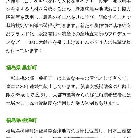
大館市では、次世代を担う人材を求めます！将来、地域農業
を牽引する人材を育成するため、新規就農や地域おこし協力
隊制度を活用し、農業のイロハを共に学び、研修することで
栽培技術や知識の習得ができます。新たな農作物の栽培や商
品ブランド化、販路開拓や農産物の産地直売所のプロデュー
スなど、一緒に大館市を盛り上げませんか？４人の先輩隊員
が待っています！
福島県 桑折町
「献上桃の郷 桑折町」は上質なモモの産地として有名で、
皇室に30年連続で献上しています。就農支援補助金の年齢上
限を65歳まで拡張し、大都市圏等からの移住就農希望者には
地域おこし協力隊制度を活用した受入体制もあります。
福島県 柳津町
福島県柳津町は福島県会津地方の西部に位置し、日本三虚空