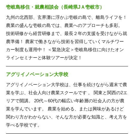
壱岐島移住・就農相談会（長崎県JＡ壱岐市）
九州の北西部、玄界灘に浮かぶ壱岐の島で、離島ライフを！
農業の盛んな壱岐の島では、農業へのアプローチも多彩。
技術研修から経営研修まで、最長２年の支援を受けながら就
農準備！ 農家で働きながら技術を習得していくマルチワー
カー制度も運用中！ ＜緊急決定＞壱岐島移住に向けたオン
ラインセミナーと体験ツアーが決定！
アグリイノベーション大学校
アグリイノベーション大学校は、仕事を続けながら週末で農
業を学ぶ、社会人向け農業スクールです 。 関東と関西の2エ
リアで開講。 20代～60代の幅広い年齢層の社会人の方が農
業を学んでいます。 農業を始める、または興味があるけど
関わり方がわからない、そんな方が必要な知識と、考え方を
学べる学校です。