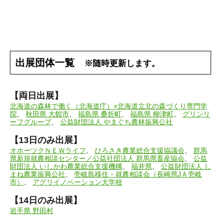
出展団体一覧
※随時更新します。
【両日出展】
北海道の森林で働く（北海道庁）×北海道立北の森づくり専門学
院
、
秋田県 大館市
、
福島県 桑折町
、
福島県 柳津町
、
グリンリ
ーフグループ
、
公益財団法人 やまぐち農林振興公社
【13日のみ出展】
オホーツクＮＥＷライフ
、
ひろさき農業総合支援協議会
、
群馬
県新規就農相談センター／公益社団法人 群馬県畜産協会
、
公益
財団法人 いしかわ農業総合支援機構
、
福井県
、
公益財団法人 し
まね農業振興公社
、
壱岐島移住・就農相談会（長崎県JＡ壱岐
市）
、
アグリイノベーション大学校
【14日のみ出展】
岩手県 野田村